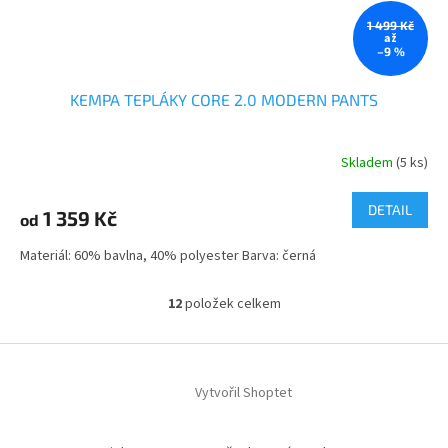
1 499 Kč
až
–9 %
KEMPA TEPLÁKY CORE 2.0 MODERN PANTS
Skladem
(5 ks)
DETAIL
1 359 Kč
od
Materiál: 60% bavlna, 40% polyester Barva: černá
12
položek celkem
O
v
l
Z
á
á
d
Vytvořil Shoptet
p
a
a
c
t
í