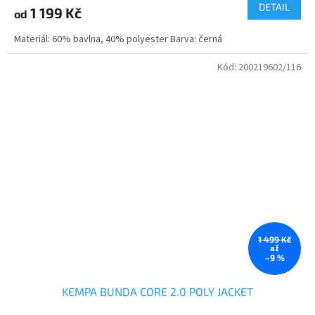
DETAIL
1 199 Kč
od
Materiál: 60% bavlna, 40% polyester Barva: černá
Kód:
200219602/116
1 499 Kč
až
–9 %
KEMPA BUNDA CORE 2.0 POLY JACKET