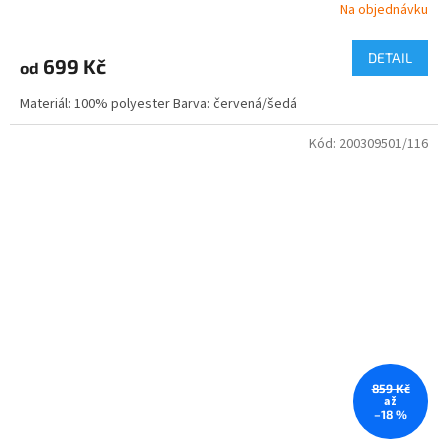
Na objednávku
DETAIL
699 Kč
od
Materiál: 100% polyester Barva: červená/šedá
Kód:
200309501/116
859 Kč
až
–18 %