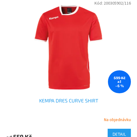
Kód:
200305902/116
599 Kč
až
–6 %
KEMPA DRES CURVE SHIRT
Na objednávku
DETAIL
559 Kč