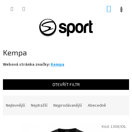
Přejít
NÁKUP
na
obsah
KOŠÍK
Kempa
Webová stránka značky:
Kempa
OTEVŘÍT FILTR
Ř
a
Nejlevnější
Nejdražší
Nejprodávanější
Abecedně
z
e
V
n
Kód:
1304/XXL
ý
í