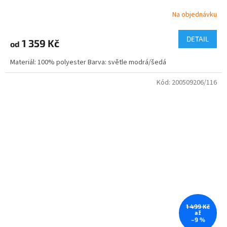
Na objednávku
DETAIL
1 359 Kč
od
Materiál: 100% polyester Barva: světle modrá/šedá
Kód:
200509206/116
1 499 Kč
až
–9 %