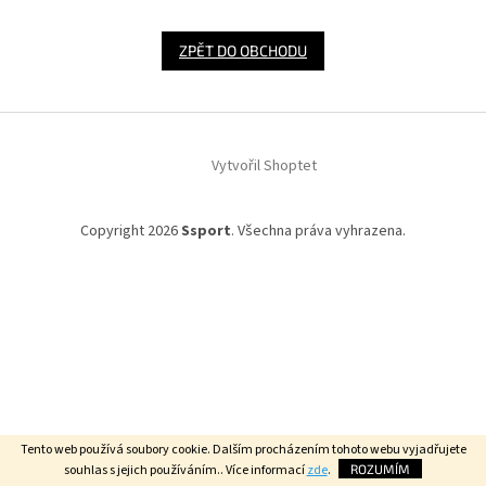
ZPĚT DO OBCHODU
Z
á
Vytvořil Shoptet
p
a
t
Copyright 2026
Ssport
. Všechna práva vyhrazena.
í
Tento web používá soubory cookie. Dalším procházením tohoto webu vyjadřujete
souhlas s jejich používáním.. Více informací
zde
.
ROZUMÍM