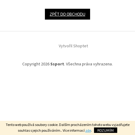
ZPĚT DO OBCHODU
Z
á
Vytvořil Shoptet
p
a
t
Copyright 2026
Ssport
. Všechna práva vyhrazena.
í
Tento web používá soubory cookie. Dalším procházením tohoto webu vyjadřujete
souhlas s jejich používáním.. Více informací
zde
.
ROZUMÍM