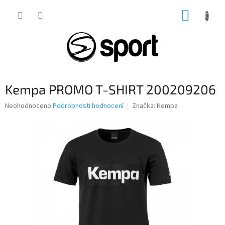
Přejít
NÁKUP
na
obsah
KOŠÍK
Kempa PROMO T-SHIRT 200209206
Průměrné
Neohodnoceno
Podrobnosti hodnocení
Značka:
Kempa
hodnocení
produktu
je
0,0
z
5
hvězdiček.