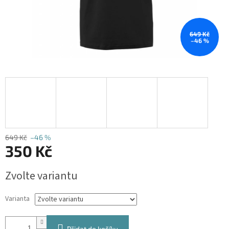
649 Kč
–46 %
649 Kč
–46 %
350 Kč
Měrná
Zvolte variantu
cena:
Varianta
Přidat do košíku