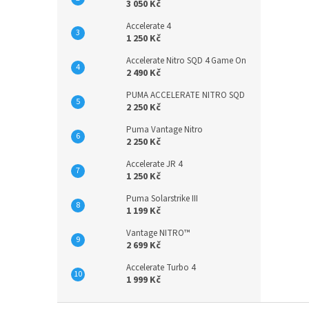
3 050 Kč
Accelerate 4
1 250 Kč
Accelerate Nitro SQD 4 Game On
2 490 Kč
PUMA ACCELERATE NITRO SQD
2 250 Kč
Puma Vantage Nitro
2 250 Kč
Accelerate JR 4
1 250 Kč
Puma Solarstrike III
1 199 Kč
Vantage NITRO™
2 699 Kč
Accelerate Turbo 4
1 999 Kč