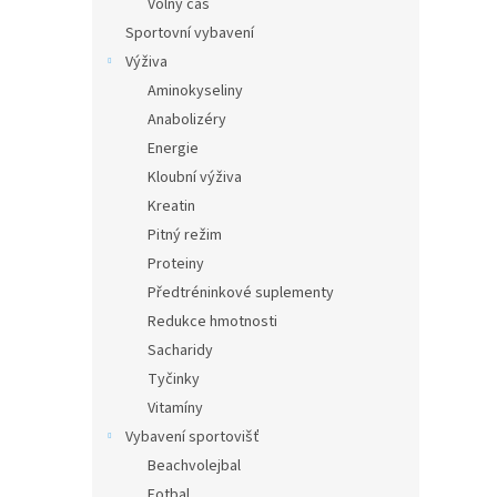
Volný čas
Sportovní vybavení
Výživa
Aminokyseliny
Anabolizéry
Energie
Kloubní výživa
Kreatin
Pitný režim
Proteiny
Předtréninkové suplementy
Redukce hmotnosti
Sacharidy
Tyčinky
Vitamíny
Vybavení sportovišť
Beachvolejbal
Fotbal