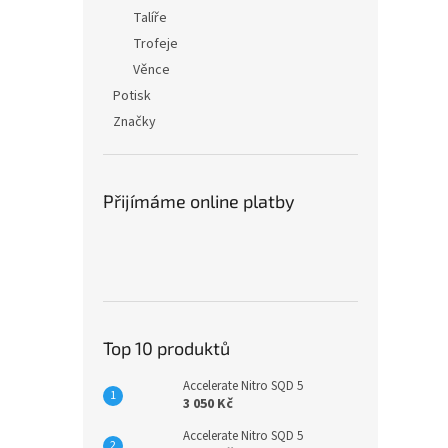
Talíře
Trofeje
Věnce
Potisk
Značky
Přijímáme online platby
Top 10 produktů
Accelerate Nitro SQD 5
3 050 Kč
Accelerate Nitro SQD 5