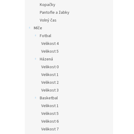
n
Kopačky
e
Pantofle a žabky
l
Volný čas
Míče
Fotbal
Velikost 4
Velikost 5
Házená
Velikost 0
Velikost 1
Velikost 2
Velikost 3
Basketbal
Velikost 1
Velikost 5
Velikost 6
Velikost 7