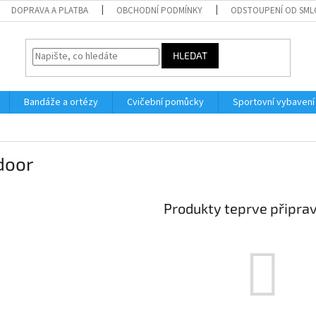
DOPRAVA A PLATBA
OBCHODNÍ PODMÍNKY
ODSTOUPENÍ OD SM
HLEDAT
Bandáže a ortézy
Cvičební pomůcky
Sportovní vybavení
door
Produkty teprve připra