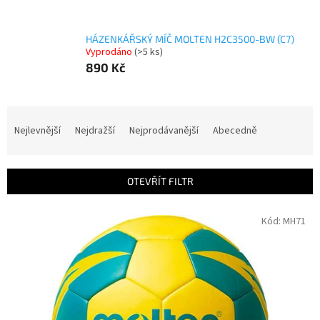
HÁZENKÁŘSKÝ MÍČ MOLTEN H2C3500-BW (C7)
Vyprodáno
(>5 ks)
890 Kč
Ř
a
Nejlevnější
Nejdražší
Nejprodávanější
Abecedně
z
e
n
OTEVŘÍT FILTR
í
p
V
Kód:
MH71
r
ý
o
p
d
i
u
s
k
p
t
r
ů