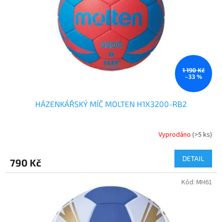
1 190 Kč
–33 %
HÁZENKÁŘSKÝ MÍČ MOLTEN H1X3200-RB2
Vyprodáno
(>5 ks)
DETAIL
790 Kč
Kód:
MH61