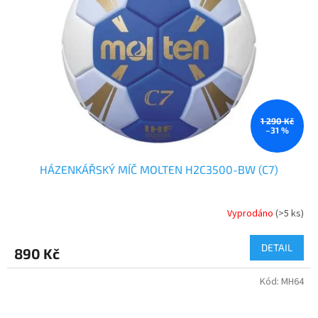
1 290 Kč
–31 %
HÁZENKÁŘSKÝ MÍČ MOLTEN H2C3500-BW (C7)
Vyprodáno
(>5 ks)
DETAIL
890 Kč
Kód:
MH64