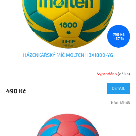
o
d
u
k
t
ů
790 Kč
–37 %
HÁZENKÁŘSKÝ MÍČ MOLTEN H3X1800-YG
Vyprodáno
(>5 ks)
DETAIL
490 Kč
Kód:
MH48