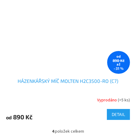
od
890 Kč
až
–31 %
HÁZENKÁŘSKÝ MÍČ MOLTEN H2C3500-RO (C7)
Vyprodáno
(>5 ks)
DETAIL
890 Kč
od
4
položek celkem
O