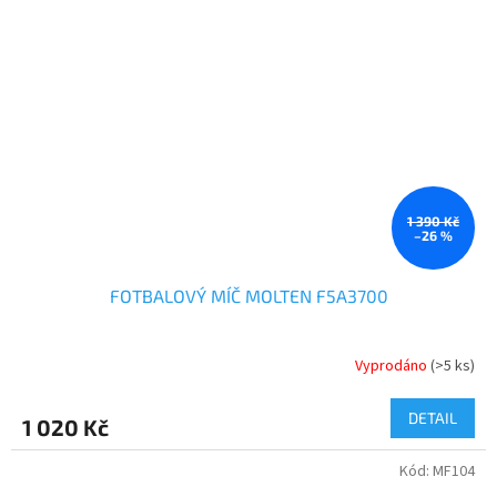
1 390 Kč
–26 %
FOTBALOVÝ MÍČ MOLTEN F5A3700
Vyprodáno
(>5 ks)
DETAIL
1 020 Kč
Kód:
MF104