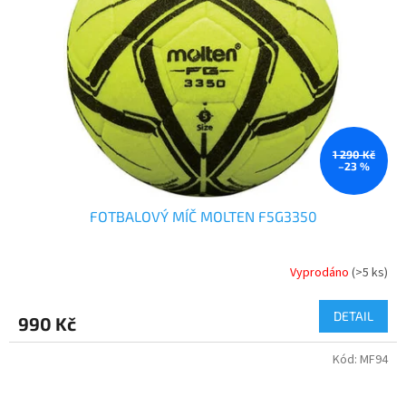
1 290 Kč
–23 %
FOTBALOVÝ MÍČ MOLTEN F5G3350
Vyprodáno
(>5 ks)
DETAIL
990 Kč
Kód:
MF94