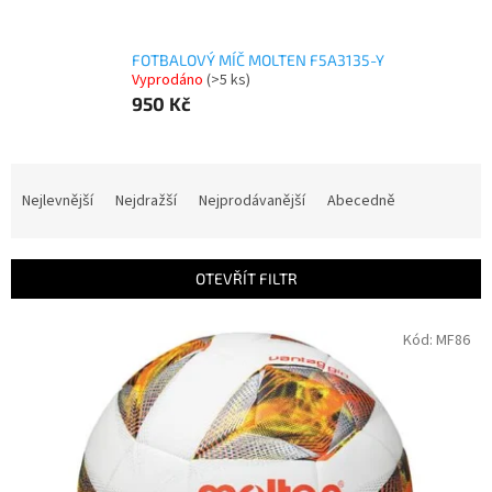
FOTBALOVÝ MÍČ MOLTEN F5A3135-Y
Vyprodáno
(>5 ks)
950 Kč
Ř
a
Nejlevnější
Nejdražší
Nejprodávanější
Abecedně
z
e
n
OTEVŘÍT FILTR
í
p
V
Kód:
MF86
r
ý
o
p
d
i
u
s
k
p
t
r
ů