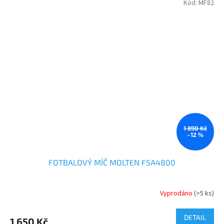
Kód:
MF82
1 890 Kč
–12 %
FOTBALOVÝ MÍČ MOLTEN F5A4800
Vyprodáno
(>5 ks)
DETAIL
1 650 Kč