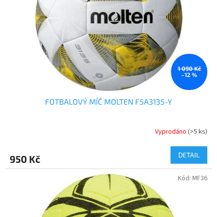
1 090 Kč
–12 %
FOTBALOVÝ MÍČ MOLTEN F5A3135-Y
Vyprodáno
(>5 ks)
DETAIL
950 Kč
Kód:
MF36