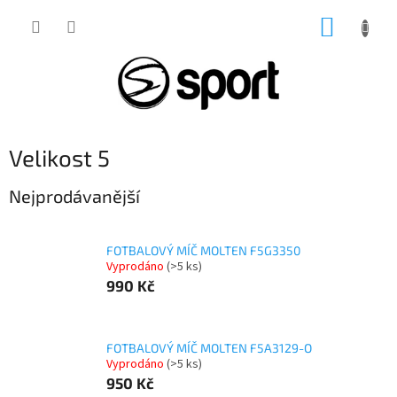
Přejít
NÁKUP
na
obsah
KOŠÍK
Velikost 5
Nejprodávanější
FOTBALOVÝ MÍČ MOLTEN F5G3350
Vyprodáno
(>5 ks)
990 Kč
FOTBALOVÝ MÍČ MOLTEN F5A3129-O
Vyprodáno
(>5 ks)
950 Kč