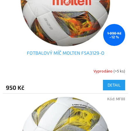
o
d
u
k
t
ů
1 090 Kč
–12 %
FOTBALOVÝ MÍČ MOLTEN F5A3129-O
Vyprodáno
(>5 ks)
DETAIL
950 Kč
Kód:
MF88