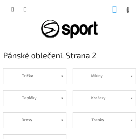
Přejít
NÁKUP
na
obsah
KOŠÍK
Pánské oblečení
, Strana 2
Trička
Mikiny
Tepláky
Kraťasy
Dresy
Trenky