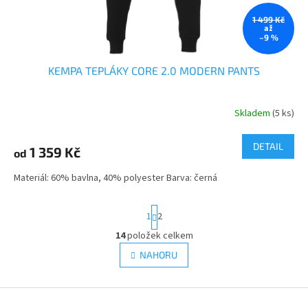
1 499 Kč
až
–9 %
KEMPA TEPLÁKY CORE 2.0 MODERN PANTS
Skladem
(5 ks)
DETAIL
1 359 Kč
od
Materiál: 60% bavlna, 40% polyester Barva: černá
S
1
2
t
r
14
položek celkem
O
á
v
NAHORU
n
l
k
á
o
v
Z
d
á
a