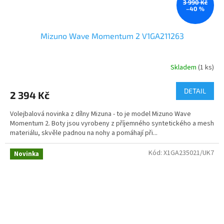
3 990 Kč
–40 %
Mizuno Wave Momentum 2 V1GA211263
Skladem
(1 ks)
DETAIL
2 394 Kč
Volejbalová novinka z dílny Mizuna - to je model Mizuno Wave
Momentum 2. Boty jsou vyrobeny z příjemného syntetického a mesh
materiálu, skvěle padnou na nohy a pomáhají při...
Kód:
X1GA235021/UK7
Novinka