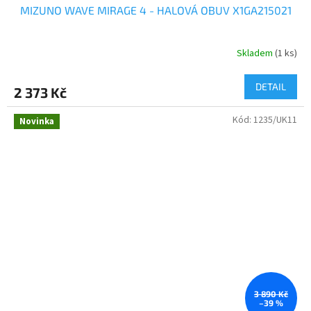
MIZUNO WAVE MIRAGE 4 - HALOVÁ OBUV X1GA215021
Skladem
(1 ks)
DETAIL
2 373 Kč
Kód:
1235/UK11
Novinka
3 890 Kč
–39 %