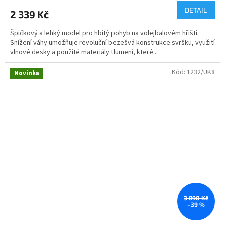
DETAIL
2 339 Kč
Špičkový a lehký model pro hbitý pohyb na volejbalovém hřišti.
Snížení váhy umožňuje revoluční bezešvá konstrukce svršku, využití
vlnové desky a použité materiály tlumení, které...
Kód:
1232/UK8
Novinka
3 890 Kč
–39 %