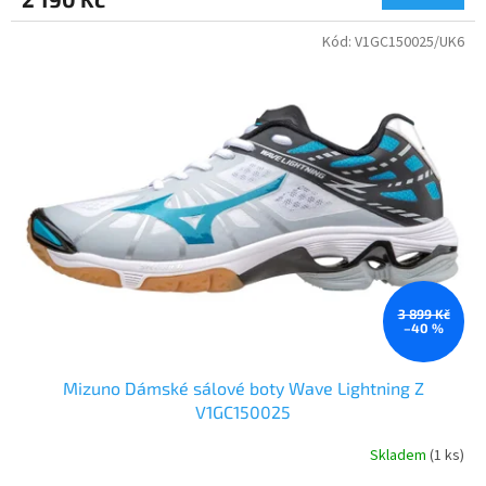
je
2,5
Kód:
V1GC150025/UK6
z
5
hvězdiček.
3 899 Kč
–40 %
Mizuno Dámské sálové boty Wave Lightning Z
V1GC150025
Skladem
(1 ks)