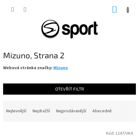
Přejít
NÁKUP
na
obsah
KOŠÍK
Mizuno
, Strana 2
Webová stránka značky:
Mizuno
OTEVŘÍT FILTR
Ř
a
Nejlevnější
Nejdražší
Nejprodávanější
Abecedně
z
e
V
n
Kód:
1247/UK4
ý
í