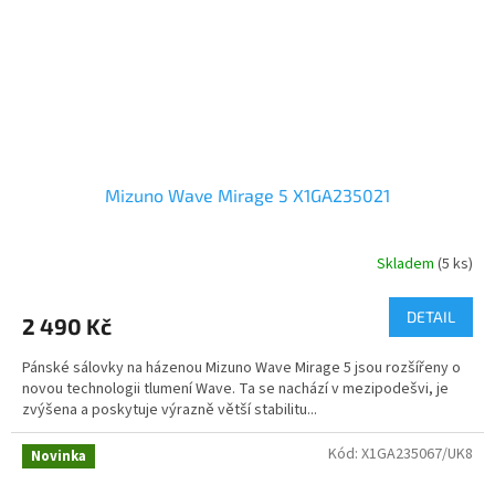
Mizuno Wave Mirage 5 X1GA235021
Skladem
(5 ks)
DETAIL
2 490 Kč
Pánské sálovky na házenou Mizuno Wave Mirage 5 jsou rozšířeny o
novou technologii tlumení Wave. Ta se nachází v mezipodešvi, je
zvýšena a poskytuje výrazně větší stabilitu...
Kód:
X1GA235067/UK8
Novinka