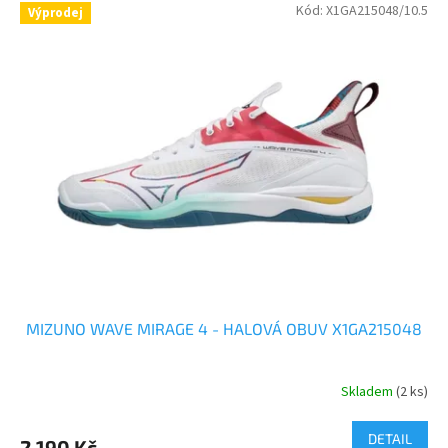
Kód:
X1GA215048/10.5
Výprodej
MIZUNO WAVE MIRAGE 4 - HALOVÁ OBUV X1GA215048
Skladem
(2 ks)
Průměrné
hodnocení
produktu
DETAIL
2 190 Kč