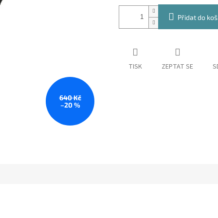
Přidat do koš
TISK
ZEPTAT SE
S
640 Kč
–20 %