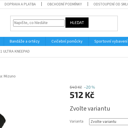
DOPRAVA A PLATBA
OBCHODNÍ PODMÍNKY
ODSTOUPENÍ OD SM
HLEDAT
Bandáže a ortézy
Cvičební pomůcky
Sportovní vybavení
S1 ULTRA KNEEPAD
a:
Mizuno
640 Kč
–20 %
512 Kč
Měrná
Zvolte variantu
cena:
Varianta