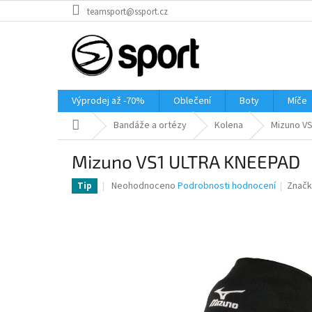
Přejít
teamsport@ssport.cz
na
obsah
Výprodej až -70%
Oblečení
Boty
Míče
Domů
Bandáže a ortézy
Kolena
Mizuno V
Mizuno VS1 ULTRA KNEEPAD
Průměrné
Neohodnoceno
Podrobnosti hodnocení
Značk
Tip
hodnocení
produktu
je
0,0
z
5
hvězdiček.