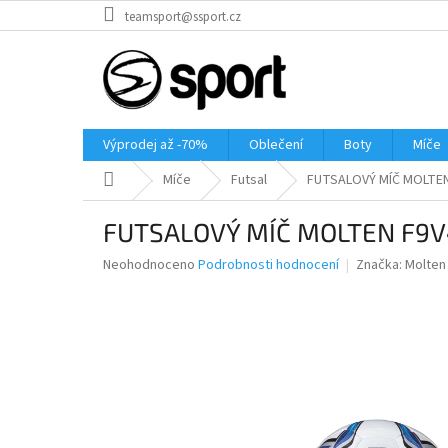
Přejít
teamsport@ssport.cz
na
obsah
Výprodej až -70%
Oblečení
Boty
Míče
Domů
Míče
Futsal
FUTSALOVÝ MÍČ MOLTEN
FUTSALOVÝ MÍČ MOLTEN F9
Průměrné
Neohodnoceno
Podrobnosti hodnocení
Značka:
Molten
hodnocení
produktu
je
0,0
z
5
hvězdiček.