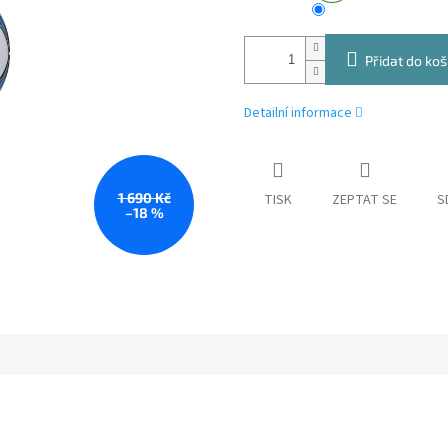
Přidat do koš
Detailní informace
1 690 Kč
TISK
ZEPTAT SE
S
–18 %