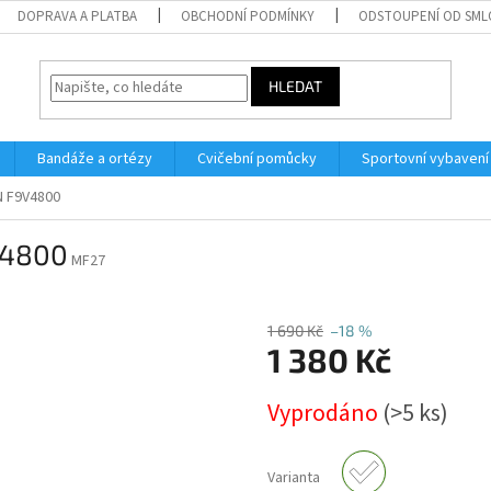
DOPRAVA A PLATBA
OBCHODNÍ PODMÍNKY
ODSTOUPENÍ OD SM
HLEDAT
Bandáže a ortézy
Cvičební pomůcky
Sportovní vybavení
 F9V4800
V4800
MF27
1 690 Kč
–18 %
1 380 Kč
Měrná
Vyprodáno
(>5 ks)
cena:
Varianta