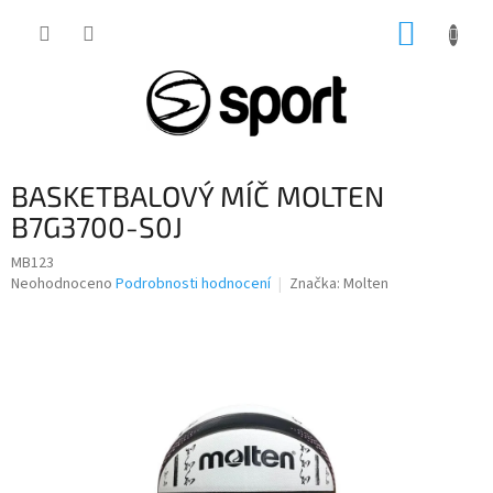
Přejít
NÁKUP
na
obsah
KOŠÍK
BASKETBALOVÝ MÍČ MOLTEN
B7G3700-S0J
MB123
Průměrné
Neohodnoceno
Podrobnosti hodnocení
Značka:
Molten
hodnocení
produktu
je
0,0
z
5
hvězdiček.