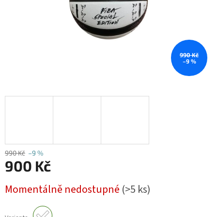
990 Kč
–9 %
990 Kč
–9 %
900 Kč
Měrná
Momentálně nedostupné
(>5 ks)
cena: