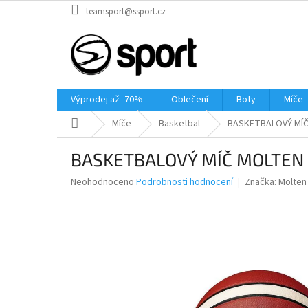
Přejít
teamsport@ssport.cz
na
obsah
Výprodej až -70%
Oblečení
Boty
Míče
Domů
Míče
Basketbal
BASKETBALOVÝ MÍČ
BASKETBALOVÝ MÍČ MOLTEN
Průměrné
Neohodnoceno
Podrobnosti hodnocení
Značka:
Molten
hodnocení
produktu
je
0,0
z
5
hvězdiček.