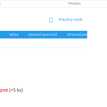
LOUVY
Přihlášení
NÁKUPNÍ
Prázdný košík
KOŠÍK
Výživa
Vybavení sportovišť
Zdravotní pomůcky
P
upné
(>5 ks)