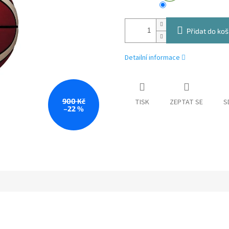
Přidat do koš
Detailní informace
900 Kč
TISK
ZEPTAT SE
S
–22 %