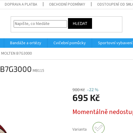
DOPRAVA A PLATBA
OBCHODNÍ PODMÍNKY
ODSTOUPENÍ OD SM
HLEDAT
Bandáže a ortézy
Cvičební pomůcky
Sportovní vybavení
 MOLTEN B7G3000
 B7G3000
MB115
900 Kč
–22 %
695 Kč
Měrná
Momentálně nedost
cena:
Varianta