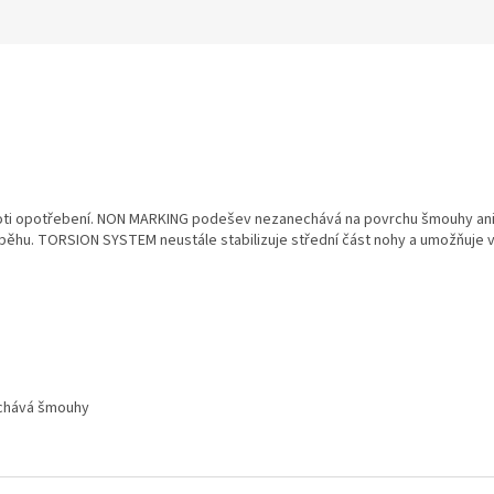
roti opotřebení. NON MARKING podešev nezanechává na povrchu šmouhy ani j
 běhu. TORSION SYSTEM neustále stabilizuje střední část nohy a umožňuje 
chává šmouhy