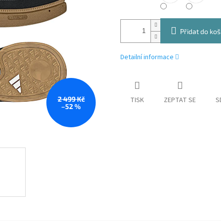
Přidat do koš
Detailní informace
2 499 Kč
TISK
ZEPTAT SE
S
–52 %