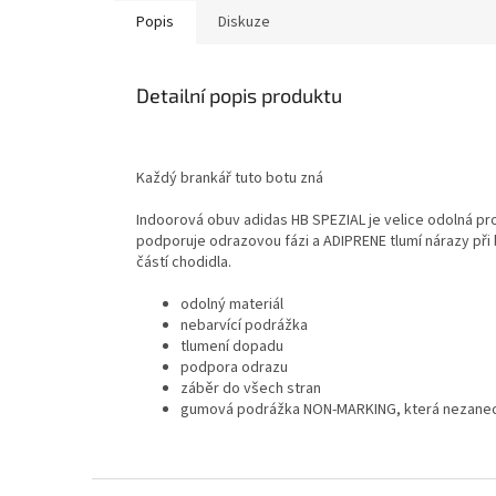
Popis
Diskuze
Detailní popis produktu
Každý brankář tuto botu zná
Indoorová obuv adidas HB SPEZIAL je velice odolná p
podporuje odrazovou fázi a ADIPRENE tlumí nárazy při
částí chodidla.
odolný materiál
nebarvící podrážka
tlumení dopadu
podpora odrazu
záběr do všech stran
gumová podrážka NON-MARKING, která nezane
Z