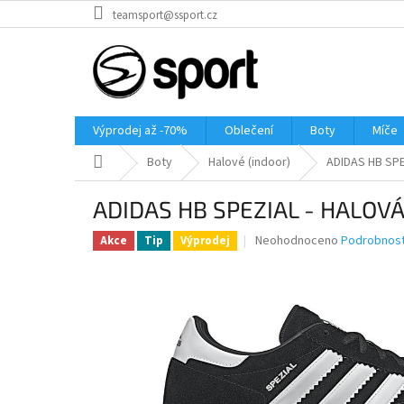
Přejít
teamsport@ssport.cz
na
obsah
Výprodej až -70%
Oblečení
Boty
Míče
Domů
Boty
Halové (indoor)
ADIDAS HB SP
ADIDAS HB SPEZIAL - HALOV
Průměrné
Neohodnoceno
Podrobnost
Akce
Tip
Výprodej
hodnocení
produktu
je
0,0
z
5
hvězdiček.