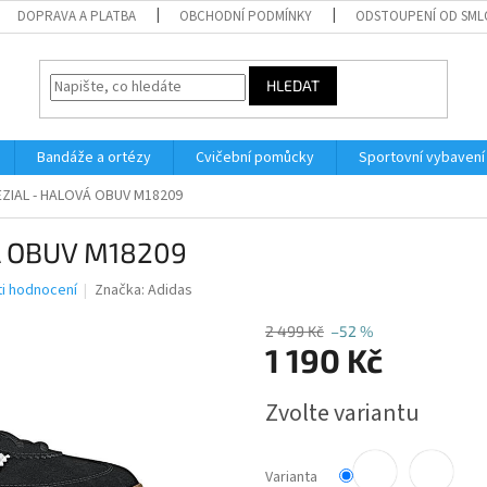
DOPRAVA A PLATBA
OBCHODNÍ PODMÍNKY
ODSTOUPENÍ OD SM
HLEDAT
Bandáže a ortézy
Cvičební pomůcky
Sportovní vybavení
EZIAL - HALOVÁ OBUV M18209
Á OBUV M18209
i hodnocení
Značka:
Adidas
2 499 Kč
–52 %
1 190 Kč
Měrná
Zvolte variantu
cena:
Varianta