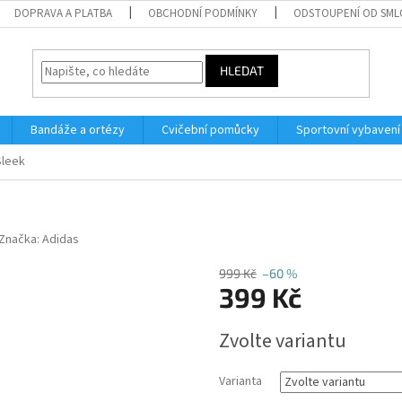
DOPRAVA A PLATBA
OBCHODNÍ PODMÍNKY
ODSTOUPENÍ OD SM
HLEDAT
Bandáže a ortézy
Cvičební pomůcky
Sportovní vybavení
Sleek
Značka:
Adidas
999 Kč
–60 %
399 Kč
Měrná
Zvolte variantu
cena:
Varianta