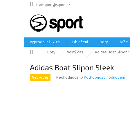
Přejít
teamsport@ssport.cz
na
obsah
Výprodej až -70%
Oblečení
Boty
Míče
Domů
Boty
Volný čas
Adidas Boat Slipon 
Adidas Boat Slipon Sleek
Průměrné
Neohodnoceno
Podrobnosti hodnocení
Výprodej
hodnocení
produktu
je
0,0
z
5
hvězdiček.