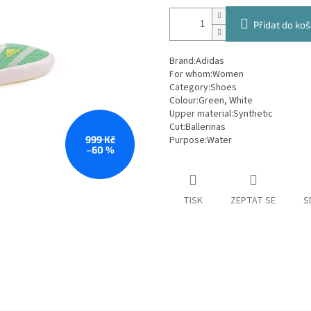
Přidat do koš
Brand:
Adidas
For whom:
Women
Category:
Shoes
Colour:
Green, White
Upper material:
Synthetic
Cut:
Ballerinas
999 Kč
Purpose:
Water
–60 %
TISK
ZEPTAT SE
S