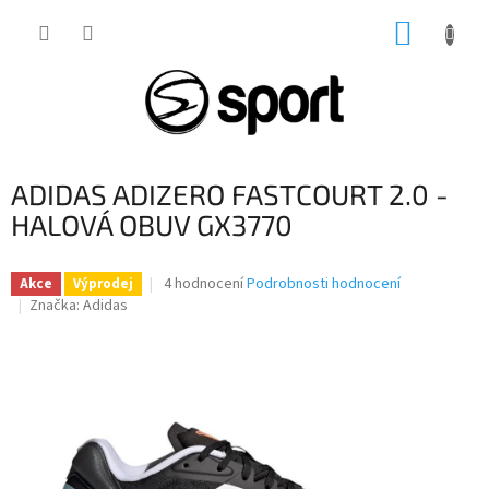
Přejít
NÁKUP
na
obsah
KOŠÍK
ADIDAS ADIZERO FASTCOURT 2.0 -
HALOVÁ OBUV GX3770
Průměrné
4 hodnocení
Podrobnosti hodnocení
Akce
Výprodej
hodnocení
Značka:
Adidas
produktu
je
3,8
z
5
hvězdiček.